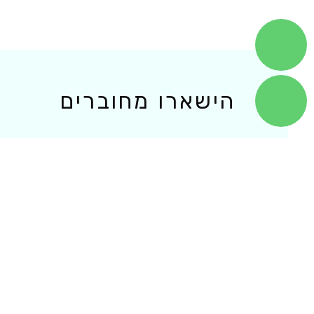
הישארו מחוברים
תפ
ארלוזורוב 1, רמת גן
בי
drmaor10@gmail.com
או
בל