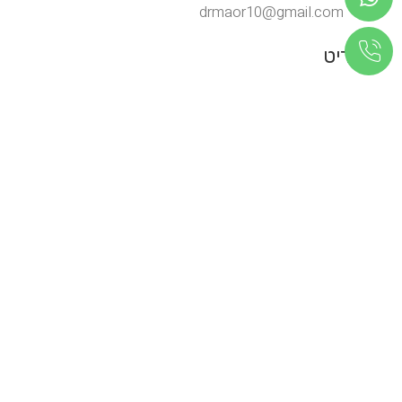
drmaor10@gmail.com
תפריט
בית
אודות
בלוג
יצירת קשר
שירותים
תעודות
שירותים
השתלות שיניים