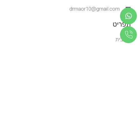
drmaor10@gmail.com
תפריט
בית
אודות
בלוג
יצירת קשר
שירותים
תעודות
שירותים
השתלות שיניים