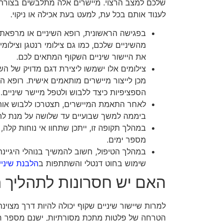
שלכם למצב הרצוי. מיישרים אלה מתלבשים בצורה מ
לענוד אותם בכל עת, למעט בעת אכילה או ניקוי.
בפגישה הראשונית, רופא השיניים או מרפאת 
מהשיניים שלכם, כמו גם צילומי רנטגן וצילומ
את היישור שיניים השקוף המתאים לכם.
צילומים אלו ישמשו ליצירת דגם מדויק של ה
מכן לייצור מיישרים מותאמים אישית. רופא ה
הספציפיות כיצד ללבוש ולטפל מיישר שיניים.
ביממה למשך שבועיים עד שלושה על מנת להג
במהלך תקופה זו, ייתכן שתחוו אי נוחות קלה,
מספר ימים.
במהלך הטיפול, חשוב להמשיך בנוהלי היגיינת 
שימוש בחוט דנטלי והשתתפות ב
הלבנת שיניי
האם יש חסרונות לתהליך 
למרות שיישור שיניים שקוף יכולה להיות דרך מצוינ
הטרחה של פלטות מתכת מסורתיות, ישנם מספר ח