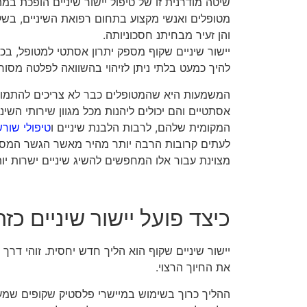
שיטה מודרנית זו של טיפול יישור שיניים הופכת ב
מטופלים ואנשי מקצוע בתחום רפואת השיניים, בשל 
והן זעיר מבחיתנ חסכוניותה.
יישור שיניים שקוף מספק יתרון אסתטי למטופל, בכ
להיך כמעט בלתי ניתן לזיהוי בהשוואה לפלטה מסור
המשמעות היא שהמטופלים כבר לא צריכים להתמודד
אסתטיים והם יכולים ליהנות מכל מגוון שירותי השי
המקומית שלהם, לרבות הלבנת שיניים ו
טיפולי שור
לעתים קרובות הרבה יותר מהיר מאשר הגשר המסור
מצוינת עבור אלו המחפשים להשיג שיניים ישרות יות
כיצד פועל יישור שיניים כז
יישור שיניים שקוף הוא הליך חדש יחסית. זוהי דרך ל
את החיוך הרצוי.
ההליך כרוך בשימוש במיישרי פלסטיק שקופים שמעב