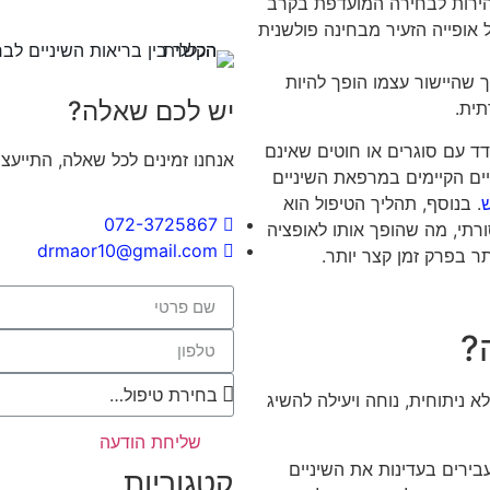
מהירות לבחירה המועדפת בקרב
אופייה הזעיר מבחינה פולשנית
ך שהיישור עצמו הופך להיות
יש לכם שאלה?
תית.
 עם סוגרים או חוטים שאינם
אנחנו זמינים לכל שאלה, התייעצו
ניים הקיימים במרפאת השיניים
ש
. בנוסף, תהליך הטיפול הוא
072-3725867
תי, מה שהופך אותו לאופציה
drmaor10@gmail.com
ר בפרק זמן קצר יותר.
ה?
א ניתוחית, נוחה ויעילה להשיג
שליחת הודעה
ירים בעדינות את השיניים
קטגוריות