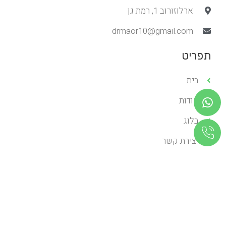
ארלוזורוב 1, רמת גן
drmaor10@gmail.com
תפריט
בית
אודות
בלוג
יצירת קשר
שירותים
תעודות
שירותים