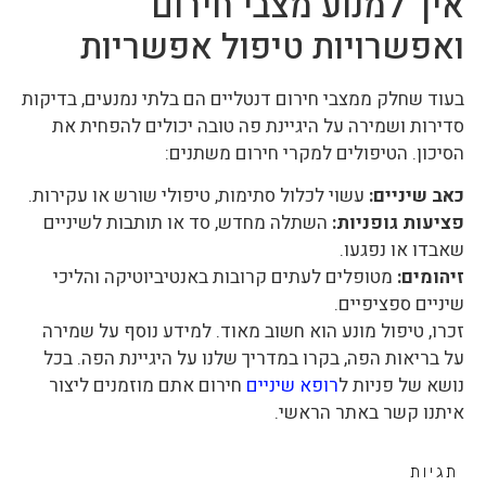
איך למנוע מצבי חירום
ואפשרויות טיפול אפשריות
בעוד שחלק ממצבי חירום דנטליים הם בלתי נמנעים, בדיקות
סדירות ושמירה על היגיינת פה טובה יכולים להפחית את
הסיכון. הטיפולים למקרי חירום משתנים:
כאב שיניים:
עשוי לכלול סתימות, טיפולי שורש או עקירות.
פציעות גופניות:
השתלה מחדש, סד או תותבות לשיניים
שאבדו או נפגעו.
זיהומים:
מטופלים לעתים קרובות באנטיביוטיקה והליכי
שיניים ספציפיים.
זכרו, טיפול מונע הוא חשוב מאוד. למידע נוסף על שמירה
על בריאות הפה, בקרו במדריך שלנו על היגיינת הפה. בכל
נושא של פניות ל
רופא שיניים
חירום אתם מוזמנים ליצור
איתנו קשר באתר הראשי.
תגיות