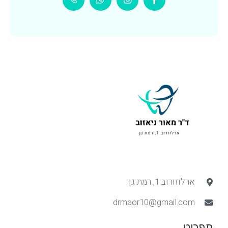
ארלוזורוב 1, רמת גן
drmaor10@gmail.com
תפריט