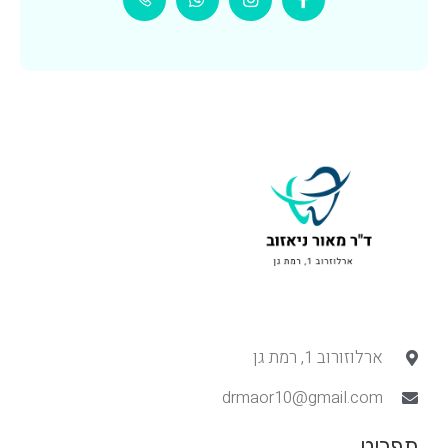
ארלוזורוב 1, רמת גן
drmaor10@gmail.com
תפריט