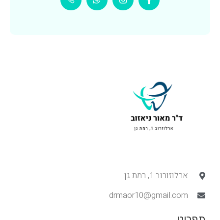
ארלוזורוב 1, רמת גן
drmaor10@gmail.com
תפריט