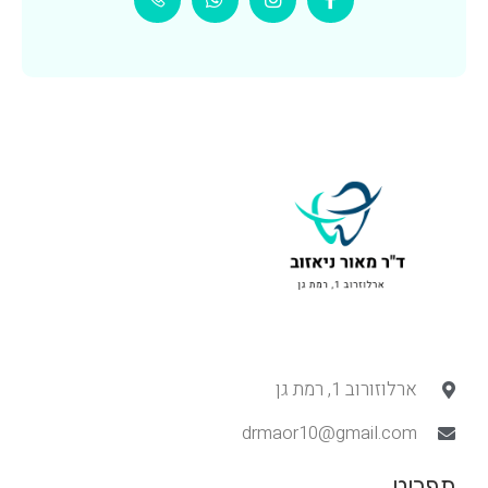
ארלוזורוב 1, רמת גן
drmaor10@gmail.com
תפריט