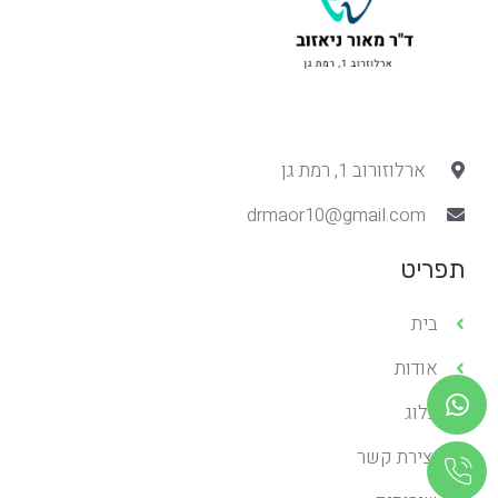
ארלוזורוב 1, רמת גן
drmaor10@gmail.com
תפריט
בית
אודות
בלוג
יצירת קשר